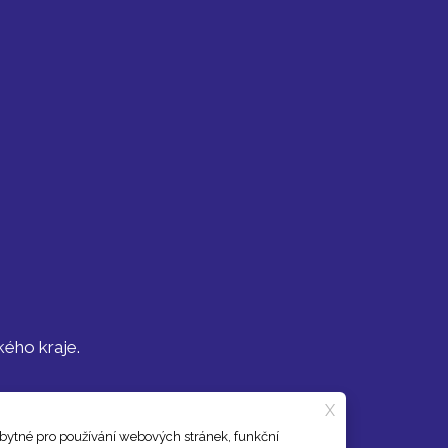
kého kraje.
X
zbytné pro používání webových stránek, funkční