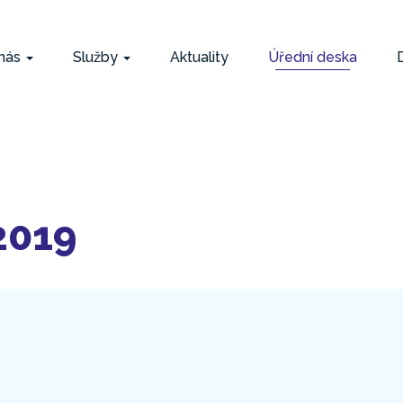
avní
vigace
nás
Služby
Aktuality
Úřední deska
2019