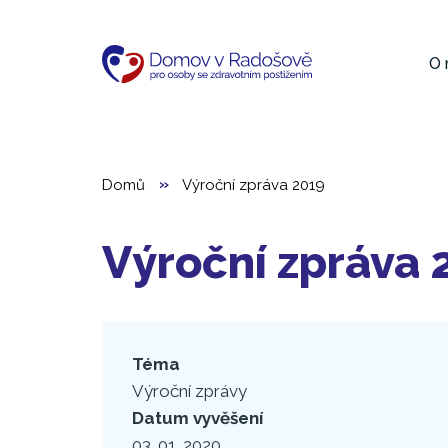
Hl
Přejít
k
na
O 
hlavnímu
obsahu
Domů
Výroční zpráva 2019
Výroční zpráva 
Téma
Výroční zprávy
Datum vyvěšení
03. 01. 2020