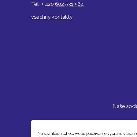
Tel.: + 420
602 531 564
všechny kontakty
Naše sociá
Na stránkách tohoto webu používáme vybrané vlastní so