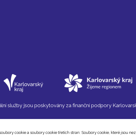
lní služby jsou poskytovány za finanční podpory Karlovars
ubory cookie a soubory cookie třetích stran: Soubory cookie, které jsou ne