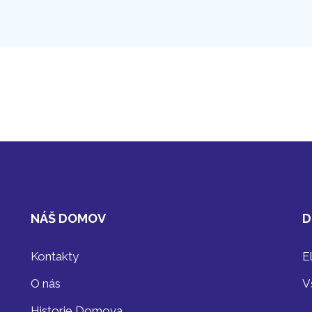
NÁŠ DOMOV
D
Kontakty
E
O nás
V
Historie Domova